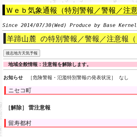
Ｗｅｂ気象通報（特別警報／警報／注意
Since 2014/07/30(Wed) Produce by Base Kerne
羊蹄山麓 の特別警報／警報／注意報（
地域全般情報：注意報を解除します。
お知らせ
［危険警報・氾濫特別警報の発表状況］ なし
ニセコ町
［解除］
雷注意報
留寿都村