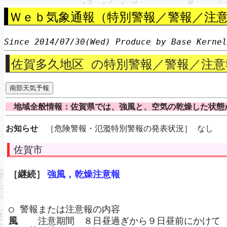
Ｗｅｂ気象通報（特別警報／警報／注意
Since 2014/07/30(Wed) Produce by Base Kerne
佐賀多久地区 の特別警報／警報／注意
地域全般情報：佐賀県では、強風と、空気の乾燥した状態
お知らせ
［危険警報・氾濫特別警報の発表状況］ なし
佐賀市
［継続］
強風，乾燥注意報
○ 警報または注意報の内容
風
注意期間 ８日昼過ぎから９日昼前にかけて