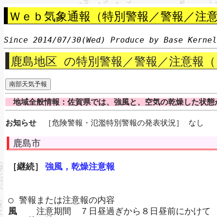
Ｗｅｂ気象通報（特別警報／警報／注意
Since 2014/07/30(Wed) Produce by Base Kerne
鹿島地区 の特別警報／警報／注意報（
地域全般情報：佐賀県では、強風と、空気の乾燥した状態
お知らせ
［危険警報・氾濫特別警報の発表状況］ なし
鹿島市
［継続］
強風，乾燥注意報
○ 警報または注意報の内容
風
注意期間 ７日昼過ぎから８日昼前にかけて