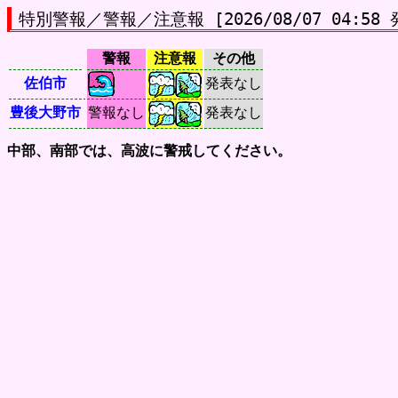
特別警報／警報／注意報 [2026/08/07 04:58 
警報
注意報
その他
佐伯市
発表なし
豊後大野市
警報なし
発表なし
中部、南部では、高波に警戒してください。