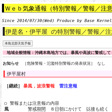
Ｗｅｂ気象通報（特別警報／警報／注意
Since 2014/07/30(Wed) Produce by Base Kerne
伊是名・伊平屋 の特別警報／警報／注
地域全般情報：沖縄本島地方では、暴風や高波に警戒して
お知らせ
［危険警報・氾濫特別警報の発表状況］ なし
伊平屋村
［継続］
暴風，波浪警報
雷注意報
○ 警報または注意報の内容
風
警戒期間 ８日朝にかけて 以後も続く